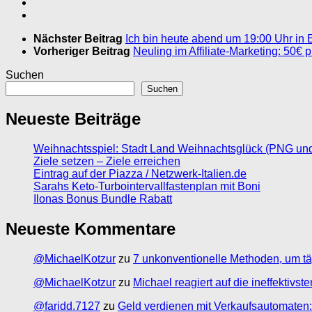
Nächster Beitrag
Ich bin heute abend um 19:00 Uhr in E
Vorheriger Beitrag
Neuling im Affiliate-Marketing: 50€
Suchen
Suchen
Neueste Beiträge
Weihnachtsspiel: Stadt Land Weihnachtsglück (PNG un
Ziele setzen – Ziele erreichen
Eintrag auf der Piazza / Netzwerk-Italien.de
Sarahs Keto-Turbointervallfastenplan mit Boni
Ilonas Bonus Bundle Rabatt
Neueste Kommentare
@MichaelKotzur
zu
7 unkonventionelle Methoden, um tä
@MichaelKotzur
zu
Michael reagiert auf die ineffektivs
@faridd.7127
zu
Geld verdienen mit Verkaufsautomaten: