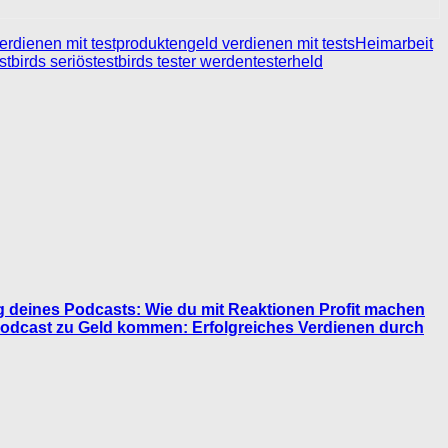
erdienen mit testprodukten
geld verdienen mit tests
Heimarbeit
stbirds seriös
testbirds tester werden
testerheld
g deines Podcasts: Wie du mit Reaktionen Profit machen
 Podcast zu Geld kommen: Erfolgreiches Verdienen durch