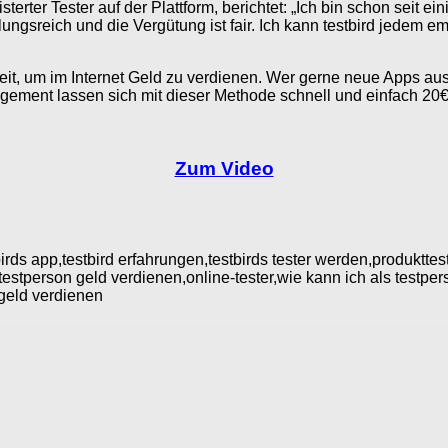
terter Tester auf der Plattform, berichtet: „Ich bin schon seit 
ungsreich und die Vergütung ist fair. Ich kann testbird jedem 
keit, um im Internet Geld zu verdienen. Wer gerne neue Apps au
agement lassen sich mit dieser Methode schnell und einfach 20€
Zum Video
tbirds app,testbird erfahrungen,testbirds tester werden,produktte
testperson geld verdienen,online-tester,wie kann ich als testpe
 geld verdienen