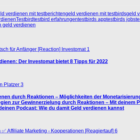
ld verdienen mit testberichten
geld verdienen mit testbirds
geld v
erdienen
Testbird
testbird erfahrungen
testbirds app
testbirds jobs
te
n geld verdienen
1
ienen: Der Investomat bietet 8 Tipps für 2022
3
enen durch Reaktionen – Möglichkeiten der Monetarisierun
tegien zur Gewinnerzielung durch Reaktionen – Mit deinem
deinen Podcast: Wie du damit Geld verdienen kannst
6