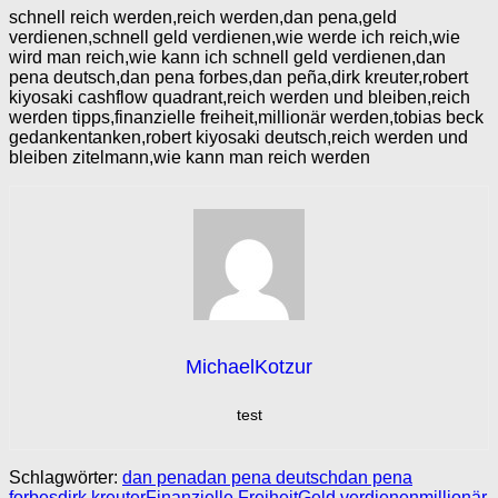
schnell reich werden,reich werden,dan pena,geld
verdienen,schnell geld verdienen,wie werde ich reich,wie
wird man reich,wie kann ich schnell geld verdienen,dan
pena deutsch,dan pena forbes,dan peña,dirk kreuter,robert
kiyosaki cashflow quadrant,reich werden und bleiben,reich
werden tipps,finanzielle freiheit,millionär werden,tobias beck
gedankentanken,robert kiyosaki deutsch,reich werden und
bleiben zitelmann,wie kann man reich werden
MichaelKotzur
test
Schlagwörter:
dan pena
dan pena deutsch
dan pena
forbes
dirk kreuter
Finanzielle Freiheit
Geld verdienen
millionär