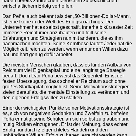
haben bereits zahlreichen Menschen zu beachtlichem
wirtschaftlichem Erfolg verholfen.
Dan Peña, auch bekannt als der „50-Billionen-Dollar-Mann“,
ist eine Ikone in der Welt des Erfolgscoachings. Der
Unternehmer hat es selbst geschafft, innerhalb kürzester Zeit
immense Reichtümer anzuhäufen und teilt seine
Erfahrungen und Strategien nun mit anderen, die es ihm
nachmachen möchten. Seine Kernthese lautet: Jeder hat die
Möglichkeit, reich zu werden, wenn er nur den Willen dazu
hat und hart genug dafür arbeitet.
Die meisten Menschen glauben, dass es für den Aufbau von
Reichtum viel Eigenkapital und eine langfristige Strategie
bedarf. Doch Dan Peña beweist das Gegenteil. Er ist der
festen Überzeugung, dass schneller Reichtum auch ohne
großes Startkapital möglich ist. Seine Motivationsstrategien
zielen darauf ab, die mentale Einstellung zu verändern und
den eigenen Erfolgswillen zu stärken.
Einer der wichtigsten Punkte seiner Motivationsstrategie ist
es, sich von negativen Gedanken und Zweifeln zu befreien.
Peña ermutigt seine Schüler, an sich selbst zu glauben und
mutig Risiken einzugehen. Er ist der Meinung, dass echter
Erfolg nur durch zielgerichtetes Handeln und den
unbändigen Willen, Erfolg zu haben, erreicht werden kann.