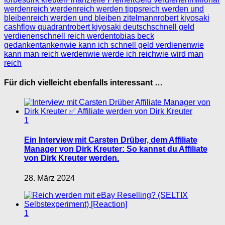
werden
reich werden
reich werden tipps
reich werden und
bleiben
reich werden und bleiben zitelmann
robert kiyosaki
cashflow quadrant
robert kiyosaki deutsch
schnell geld
verdienen
schnell reich werden
tobias beck
gedankentanken
wie kann ich schnell geld verdienen
wie
kann man reich werden
wie werde ich reich
wie wird man
reich
Für dich vielleicht ebenfalls interessant …
1
Ein Interview mit Carsten Drüber, dem Affiliate
Manager von Dirk Kreuter: So kannst du Affiliate
von Dirk Kreuter werden.
28. März 2024
1