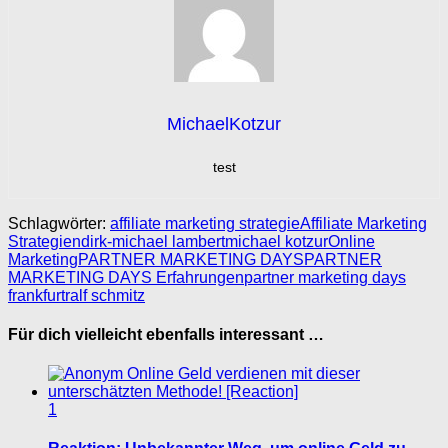
MichaelKotzur
test
Schlagwörter:
affiliate marketing strategie
Affiliate Marketing
Strategien
dirk-michael lambert
michael kotzur
Online
Marketing
PARTNER MARKETING DAYS
PARTNER
MARKETING DAYS Erfahrungen
partner marketing days
frankfurt
ralf schmitz
Für dich vielleicht ebenfalls interessant …
1