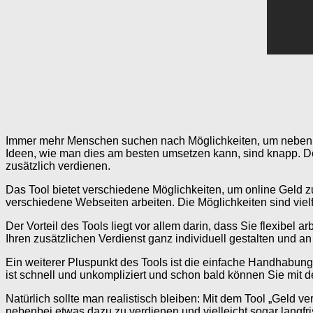
Immer mehr Menschen suchen nach Möglichkeiten, um neben ihr
Ideen, wie man dies am besten umsetzen kann, sind knapp. Do
zusätzlich verdienen.
Das Tool bietet verschiedene Möglichkeiten, um online Geld z
verschiedene Webseiten arbeiten. Die Möglichkeiten sind vielf
Der Vorteil des Tools liegt vor allem darin, dass Sie flexibe
Ihren zusätzlichen Verdienst ganz individuell gestalten und a
Ein weiterer Pluspunkt des Tools ist die einfache Handhabun
ist schnell und unkompliziert und schon bald können Sie mit
Natürlich sollte man realistisch bleiben: Mit dem Tool „Geld v
nebenbei etwas dazu zu verdienen und vielleicht sogar langf