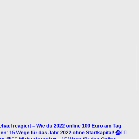
 Michael reagiert – Wie du 2022 online 100 Euro am Tag
n: 15 Wege für das Jahr 2022 ohne Startkapital! 😱🤦‍♂️