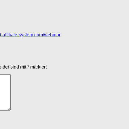
set-affiliate-system.com/webinar
elder sind mit
*
markiert