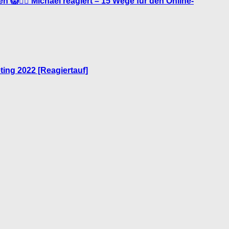
n 😱🤦‍♂️ Michael reagiert – 15 Wege für den Online-
ting 2022 [Reagiertauf]