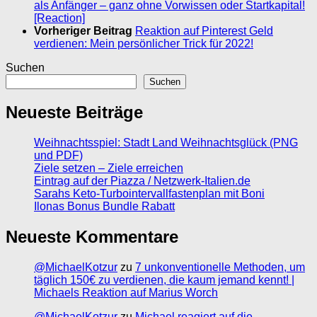
als Anfänger – ganz ohne Vorwissen oder Startkapital!
[Reaction]
Vorheriger Beitrag
Reaktion auf Pinterest Geld
verdienen: Mein persönlicher Trick für 2022!
Suchen
Suchen
Neueste Beiträge
Weihnachtsspiel: Stadt Land Weihnachtsglück (PNG
und PDF)
Ziele setzen – Ziele erreichen
Eintrag auf der Piazza / Netzwerk-Italien.de
Sarahs Keto-Turbointervallfastenplan mit Boni
Ilonas Bonus Bundle Rabatt
Neueste Kommentare
@MichaelKotzur
zu
7 unkonventionelle Methoden, um
täglich 150€ zu verdienen, die kaum jemand kennt! |
Michaels Reaktion auf Marius Worch
@MichaelKotzur
zu
Michael reagiert auf die