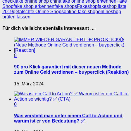
check
fake online shop china
fake online shop erkennen
Fake
Shop
fake shop erkennen
fake shops
Fakeshop
fakeshop liste
2019
gefälschte Online Shops
online fake shop
onlineshop
prüfen lassen
Für dich vielleicht ebenfalls interessant …
8
9€ pro Klick garantiert mit dieser neuen Methode
zum Online Geld verdienen – buyperclick (Reaktion)
15. März 2024
0
Was versteht man unter einem Call-to-Action und
warum ist er von Bedeutung? ✅