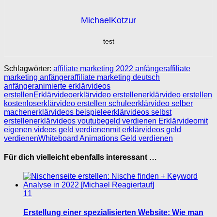
MichaelKotzur
test
Schlagwörter:
affiliate marketing 2022 anfänger
affiliate
marketing anfänger
affiliate marketing deutsch
anfänger
animierte erklärvideos
erstellen
Erklärvideo
erklärvideo erstellen
erklärvideo erstellen
kostenlos
erklärvideo erstellen schule
erklärvideo selber
machen
erklärvideos beispiele
erklärvideos selbst
erstellen
erklärvideos youtube
geld verdienen Erklärvideo
mit
eigenen videos geld verdienen
mit erklärvideos geld
verdienen
Whiteboard Animations Geld verdienen
Für dich vielleicht ebenfalls interessant …
11
Erstellung einer spezialisierten Website: Wie man