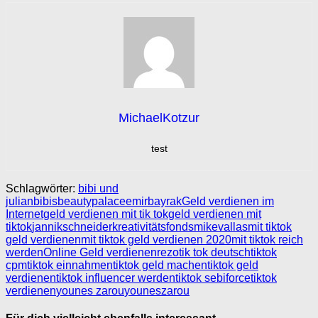
MichaelKotzur
test
Schlagwörter:
bibi und
julian
bibisbeautypalace
emirbayrak
Geld verdienen im
Internet
geld verdienen mit tik tok
geld verdienen mit
tiktok
jannikschneider
kreativitätsfonds
mikevallas
mit tiktok
geld verdienen
mit tiktok geld verdienen 2020
mit tiktok reich
werden
Online Geld verdienen
rezo
tik tok deutsch
tiktok
cpm
tiktok einnahmen
tiktok geld machen
tiktok geld
verdienen
tiktok influencer werden
tiktok sebiforce
tiktok
verdienen
younes zarou
youneszarou