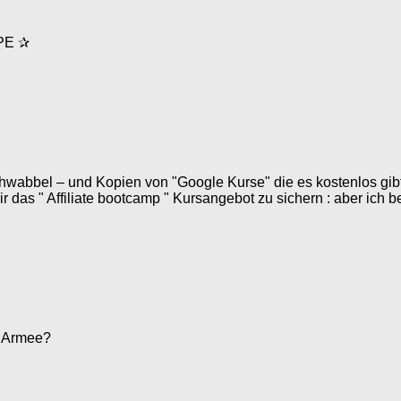
PE ✰
schwabbel – und Kopien von "Google Kurse" die es kostenlos gib
 das " Affiliate bootcamp " Kursangebot zu sichern : aber ic
n Armee?