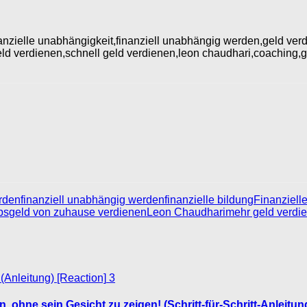
,finanzielle unabhängigkeit,finanziell unabhängig werden,geld v
ld verdienen,schnell geld verdienen,leon chaudhari,coaching,ge
erden
finanziell unabhängig werden
finanzielle bildung
Finanzielle
ps
geld von zuhause verdienen
Leon Chaudhari
mehr geld verdi
3
ohne sein Gesicht zu zeigen! (Schritt-für-Schritt-Anleitun