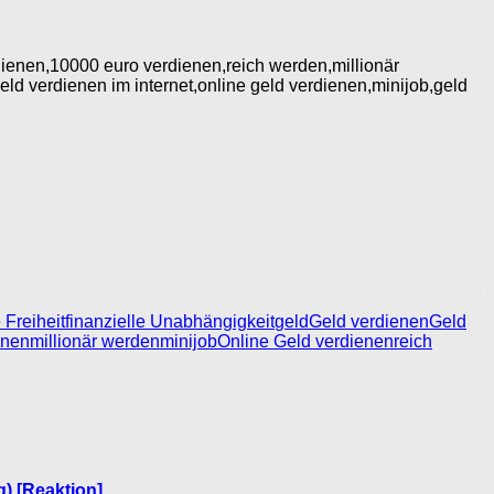
erdienen,10000 euro verdienen,reich werden,millionär
ld verdienen im internet,online geld verdienen,minijob,geld
 Freiheit
finanzielle Unabhängigkeit
geld
Geld verdienen
Geld
enen
millionär werden
minijob
Online Geld verdienen
reich
g) [Reaktion]