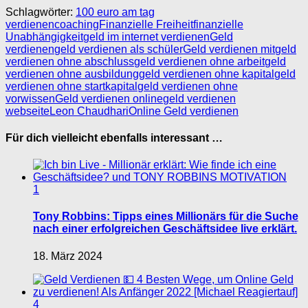
Schlagwörter:
100 euro am tag
verdienen
coaching
Finanzielle Freiheit
finanzielle
Unabhängigkeit
geld im internet verdienen
Geld
verdienen
geld verdienen als schüler
Geld verdienen mit
geld
verdienen ohne abschluss
geld verdienen ohne arbeit
geld
verdienen ohne ausbildung
geld verdienen ohne kapital
geld
verdienen ohne startkapital
geld verdienen ohne
vorwissen
Geld verdienen online
geld verdienen
webseite
Leon Chaudhari
Online Geld verdienen
Für dich vielleicht ebenfalls interessant …
1
Tony Robbins: Tipps eines Millionärs für die Suche
nach einer erfolgreichen Geschäftsidee live erklärt.
18. März 2024
4