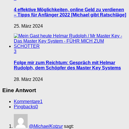
4 effektive Möglichkeiten, online Geld zu verdienen
– Tipps für Anfänger 2022 [Michael gibt Ratschläge]
25. März 2024
3
Folge mir zum Reichtum: Gespräch mit Helmar
Rudolph, dem Schöpfer des Master Key Systems
28. März 2024
Eine Antwort
Kommentare
1
Pingbacks
0
@MichaelKotzur
sagt: