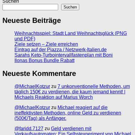
Suchen
Suchen
Neueste Beiträge
Weihnachtsspiel: Stadt Land Weihnachtsglück (PNG
und PDF)
Ziele setzen – Ziele erreichen
Eintrag auf der Piazza / Netzwerk-Italien.de
Sarahs Keto-Turbointervallfastenplan mit Boni
Ilonas Bonus Bundle Rabatt
Neueste Kommentare
@MichaelKotzur
zu
7 unkonventionelle Methoden, um
täglich 150€ zu verdienen, die kaum jemand kennt! |
Michaels Reaktion auf Marius Worch
@MichaelKotzur
zu
Michael reagiert auf die
ineffektivsten Methoden, online Geld zu verdienen
(500€/Tag) als Anfänger.
@faridd.7127
zu
Geld verdienen mit
Verkaufsautomaten: Ein Selbstexperiment von Michael