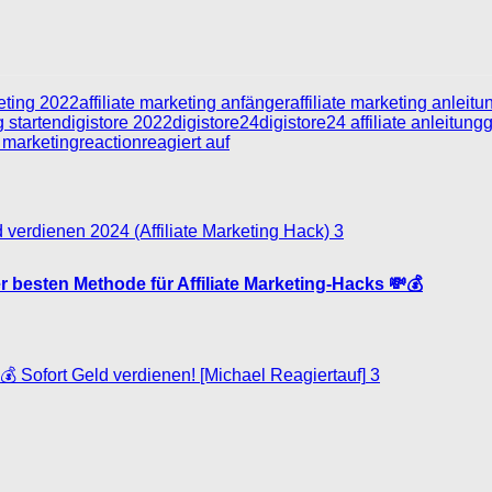
keting 2022
affiliate marketing anfänger
affiliate marketing anleitu
g starten
digistore 2022
digistore24
digistore24 affiliate anleitung
g
e marketing
reaction
reagiert auf
3
er besten Methode für Affiliate Marketing-Hacks 💸💰
3