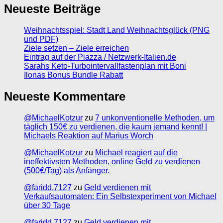
Neueste Beiträge
Weihnachtsspiel: Stadt Land Weihnachtsglück (PNG
und PDF)
Ziele setzen – Ziele erreichen
Eintrag auf der Piazza / Netzwerk-Italien.de
Sarahs Keto-Turbointervallfastenplan mit Boni
Ilonas Bonus Bundle Rabatt
Neueste Kommentare
@MichaelKotzur
zu
7 unkonventionelle Methoden, um
täglich 150€ zu verdienen, die kaum jemand kennt! |
Michaels Reaktion auf Marius Worch
@MichaelKotzur
zu
Michael reagiert auf die
ineffektivsten Methoden, online Geld zu verdienen
(500€/Tag) als Anfänger.
@faridd.7127
zu
Geld verdienen mit
Verkaufsautomaten: Ein Selbstexperiment von Michael
über 30 Tage
@faridd.7127
zu
Geld verdienen mit