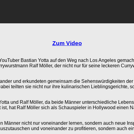
Zum Video
e YouTuber Bastian Yotta auf den Weg nach Los Angeles gemac
rrywurstmann Ralf Möller, der nicht nur für seine leckeren Curr
ander und erkundeten gemeinsam die Sehenswürdigkeiten der S
i teilten sie nicht nur ihre kulinarischen Lieblingsgerichte,
otta und Ralf Möller, da beide Männer unterschiedliche Leben
t ist, hat Ralf Möller sich als Schauspieler in Hollywood einen
 Männer nicht nur voneinander lernen, sondern auch neue Inspir
h auszutauschen und voneinander zu profitieren, sondern auch 