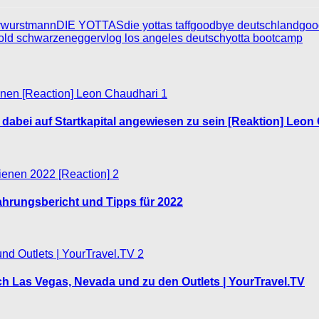
ywurstmann
DIE YOTTAS
die yottas taff
goodbye deutschland
goo
rnold schwarzenegger
vlog los angeles deutsch
yotta bootcamp
1
 dabei auf Startkapital angewiesen zu sein [Reaktion] Leon
2
rfahrungsbericht und Tipps für 2022
2
h Las Vegas, Nevada und zu den Outlets | YourTravel.TV