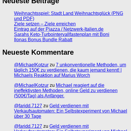
Neueste Beiträge
Weihnachtsspiel: Stadt Land Weihnachtsglück (PNG
und PDF)
Ziele setzen – Ziele erreichen
Eintrag auf der Piazza / Netzwerk-Italien.de
Sarahs Keto-Turbointervallfastenplan mit Boni
Ilonas Bonus Bundle Rabatt
Neueste Kommentare
@MichaelKotzur
zu
7 unkonventionelle Methoden, um
täglich 150€ zu verdienen, die kaum jemand kennt! |
Michaels Reaktion auf Marius Worch
@MichaelKotzur
zu
Michael reagiert auf die
ineffektivsten Methoden, online Geld zu verdienen
(500€/Tag) als Anfänger.
@faridd.7127
zu
Geld verdienen mit
Verkaufsautomaten: Ein Selbstexperiment von Michael
über 30 Tage
@faridd.7127
zu
Geld verdienen mit