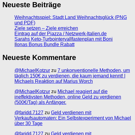
Neueste Beiträge
Weihnachtsspiel: Stadt Land Weihnachtsglück (PNG
und PDF)
Ziele setzen – Ziele erreichen
Eintrag auf der Piazza / Netzwerk-Italien.de
Sarahs Keto-Turbointervallfastenplan mit Boni
Ilonas Bonus Bundle Rabatt
Neueste Kommentare
@MichaelKotzur
zu
7 unkonventionelle Methoden, um
täglich 150€ zu verdienen, die kaum jemand kennt! |
Michaels Reaktion auf Marius Worch
@MichaelKotzur
zu
Michael reagiert auf die
ineffektivsten Methoden, online Geld zu verdienen
(500€/Tag) als Anfänger.
@faridd.7127
zu
Geld verdienen mit
Verkaufsautomaten: Ein Selbstexperiment von Michael
über 30 Tage
@faridd.7127
zu
Geld verdienen mit