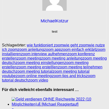
MichaelKotzur
test
Schlagwörter:
wie funktioniert zoom
wie geht zoom
wie nutze
ich zoom
zoom anleitung
zoom app
zoom einfach erklärt
zoom
installieren
zoom interview aufnehmen
zoom konferenz
erstellen
zoom meeting
zoom meeting anleitung
zoom meeting
deutsch
zoom meeting einstellungen
zoom meeting
erstellen
zoom meeting erstelllen
zoom meeting teilnehmen
deutsch
zoom meeting tutorial
zoom meeting tutorial
youtube
zoom online meeting
zoom tips and tricks
zoom
tutorial deutsch
zoom video
Für dich vielleicht ebenfalls interessant …