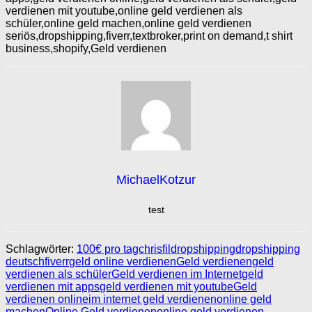
verdienen mit youtube,online geld verdienen als
schüler,online geld machen,online geld verdienen
seriös,dropshipping,fiverr,textbroker,print on demand,t shirt
business,shopify,Geld verdienen
MichaelKotzur
test
Schlagwörter:
100€ pro tag
chrisfil
dropshipping
dropshipping
deutsch
fiverr
geld online verdienen
Geld verdienen
geld
verdienen als schüler
Geld verdienen im Internet
geld
verdienen mit apps
geld verdienen mit youtube
Geld
verdienen online
im internet geld verdienen
online geld
machen
Online Geld verdienen
online geld verdienen