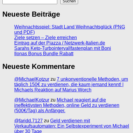
Suchen
Neueste Beiträge
Weihnachtsspiel: Stadt Land Weihnachtsglück (PNG
und PDF)
Ziele setzen – Ziele erreichen
Eintrag auf der Piazza / Netzwerk-Italien.de
Sarahs Keto-Turbointervallfastenplan mit Boni
Ilonas Bonus Bundle Rabatt
Neueste Kommentare
@MichaelKotzur
zu
7 unkonventionelle Methoden, um
täglich 150€ zu verdienen, die kaum jemand kennt! |
Michaels Reaktion auf Marius Worch
@MichaelKotzur
zu
Michael reagiert auf die
ineffektivsten Methoden, online Geld zu verdienen
(500€/Tag) als Anfänger.
@faridd.7127
zu
Geld verdienen mit
Verkaufsautomaten: Ein Selbstexperiment von Michael
über 30 Tage