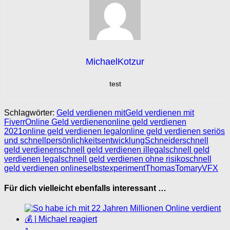
MichaelKotzur
test
Schlagwörter:
Geld verdienen mit
Geld verdienen mit
Fiverr
Online Geld verdienen
online geld verdienen
2021
online geld verdienen legal
online geld verdienen seriös
und schnell
persönlichkeitsentwicklung
Schneider
schnell
geld verdienen
schnell geld verdienen illegal
schnell geld
verdienen legal
schnell geld verdienen ohne risiko
schnell
geld verdienen online
selbstexperiment
Thomas
Tomary
VFX
Für dich vielleicht ebenfalls interessant …