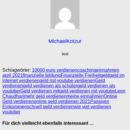
MichaelKotzur
test
Schlagwörter:
10000 euro verdienen
coaching
einnahmen
april 2021
finanzielle bildung
Finanzielle Freiheit
geld
geld im
internet verdienen
geld mit youtube verdienen
Geld
verdienen
geld verdienen als schüler
geld verdienen als
youtuber
Geld verdienen mit
geld verdienen mit youtube
Leon
Chaudhari
mehr geld verdienen
meine einnahmen
Online
Geld verdienen
online geld verdienen 2021
Passives
Einkommen
schnell geld verdienen
wie viel verdienen
youtuber
Für dich vielleicht ebenfalls interessant …