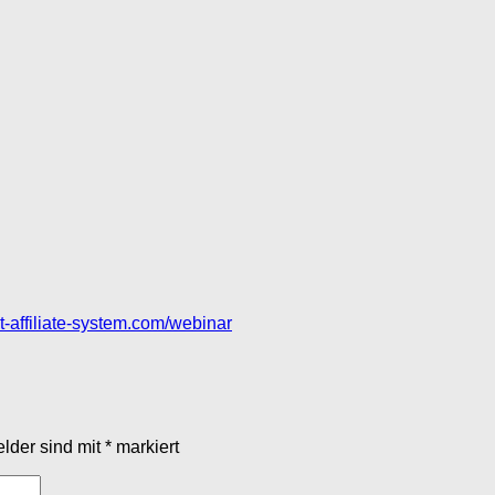
set-affiliate-system.com/webinar
elder sind mit
*
markiert