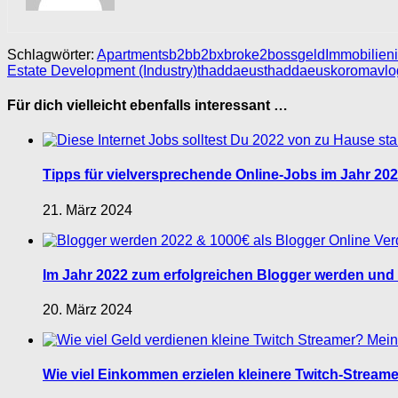
Schlagwörter:
Apartments
b2b
b2bx
broke2boss
geld
Immobilien
Estate Development (Industry)
thaddaeus
thaddaeuskoroma
vlo
Für dich vielleicht ebenfalls interessant …
Tipps für vielversprechende Online-Jobs im Jahr 20
21. März 2024
Im Jahr 2022 zum erfolgreichen Blogger werden und bi
20. März 2024
Wie viel Einkommen erzielen kleinere Twitch-Stream