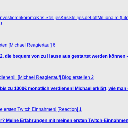
investieren
koroma
Kris Stelljes
KrisStelljes.de
Loft
Millionaire (Lit
g
6
22, die bequem von zu Hause aus gestartet werden können –
2
s zu 1000€ monatlich verdienen! Michael erklärt, wie man e
1
er? Meine Erfahrungen mit meinen ersten Twitch-Einnahmen