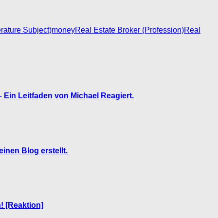
erature Subject)
money
Real Estate Broker (Profession)
Real
 Ein Leitfaden von Michael Reagiert.
inen Blog erstellt.
! [Reaktion]