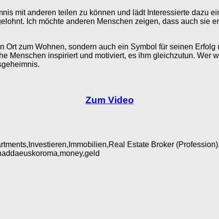
mnis mit anderen teilen zu können und lädt Interessierte dazu ei
iv gelohnt. Ich möchte anderen Menschen zeigen, dass auch sie e
 ein Ort zum Wohnen, sondern auch ein Symbol für seinen Erfolg 
he Menschen inspiriert und motiviert, es ihm gleichzutun. Wer we
gsgeheimnis.
Zum Video
,Apartments,Investieren,Immobilien,Real Estate Broker (Professi
,thaddaeuskoroma,money,geld