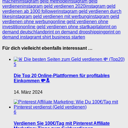
machen
instagram geld methode
instagram geld
verdienen
instagram geld verdienen 2020
instagram geld
verdienen ab 1000 follower
instagram geld verdienen durch
likes
instagram geld verdienen mit werbung
instagram geld
verdienen ohne werbung
online geld verdienen ohne
investition
online geld verdienen ohne startkapital
print on
demand deutschland
print on demand dropshipping
print on
demand instagram
t shirt business starten
Für dich vielleicht ebenfalls interessant …
5
Die Top 20 Online-Plattformen für profitables
Einkommen 💸🔝
14. März 2024
6
Verdienen Sie 100€/Tag mit Pinterest Affiliate