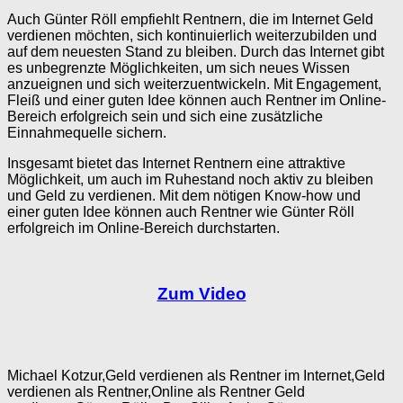
Auch Günter Röll empfiehlt Rentnern, die im Internet Geld
verdienen möchten, sich kontinuierlich weiterzubilden und
auf dem neuesten Stand zu bleiben. Durch das Internet gibt
es unbegrenzte Möglichkeiten, um sich neues Wissen
anzueignen und sich weiterzuentwickeln. Mit Engagement,
Fleiß und einer guten Idee können auch Rentner im Online-
Bereich erfolgreich sein und sich eine zusätzliche
Einnahmequelle sichern.
Insgesamt bietet das Internet Rentnern eine attraktive
Möglichkeit, um auch im Ruhestand noch aktiv zu bleiben
und Geld zu verdienen. Mit dem nötigen Know-how und
einer guten Idee können auch Rentner wie Günter Röll
erfolgreich im Online-Bereich durchstarten.
Zum Video
Michael Kotzur,Geld verdienen als Rentner im Internet,Geld
verdienen als Rentner,Online als Rentner Geld