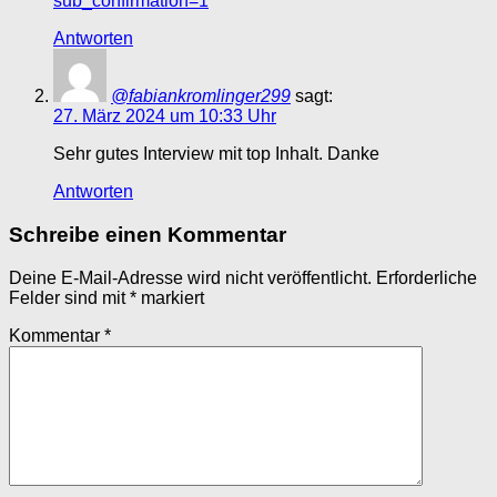
sub_confirmation=1
Antworten
@fabiankromlinger299
sagt:
27. März 2024 um 10:33 Uhr
Sehr gutes Interview mit top Inhalt. Danke
Antworten
Schreibe einen Kommentar
Deine E-Mail-Adresse wird nicht veröffentlicht.
Erforderliche
Felder sind mit
*
markiert
Kommentar
*