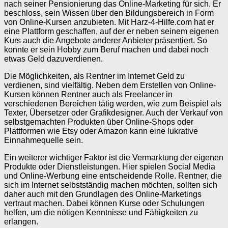
nach seiner Pensionierung das Online-Marketing für sich. Er
beschloss, sein Wissen über den Bildungsbereich in Form
von Online-Kursen anzubieten. Mit Harz-4-Hilfe.com hat er
eine Plattform geschaffen, auf der er neben seinem eigenen
Kurs auch die Angebote anderer Anbieter präsentiert. So
konnte er sein Hobby zum Beruf machen und dabei noch
etwas Geld dazuverdienen.
Die Möglichkeiten, als Rentner im Internet Geld zu
verdienen, sind vielfältig. Neben dem Erstellen von Online-
Kursen können Rentner auch als Freelancer in
verschiedenen Bereichen tätig werden, wie zum Beispiel als
Texter, Übersetzer oder Grafikdesigner. Auch der Verkauf von
selbstgemachten Produkten über Online-Shops oder
Plattformen wie Etsy oder Amazon kann eine lukrative
Einnahmequelle sein.
Ein weiterer wichtiger Faktor ist die Vermarktung der eigenen
Produkte oder Dienstleistungen. Hier spielen Social Media
und Online-Werbung eine entscheidende Rolle. Rentner, die
sich im Internet selbstständig machen möchten, sollten sich
daher auch mit den Grundlagen des Online-Marketings
vertraut machen. Dabei können Kurse oder Schulungen
helfen, um die nötigen Kenntnisse und Fähigkeiten zu
erlangen.