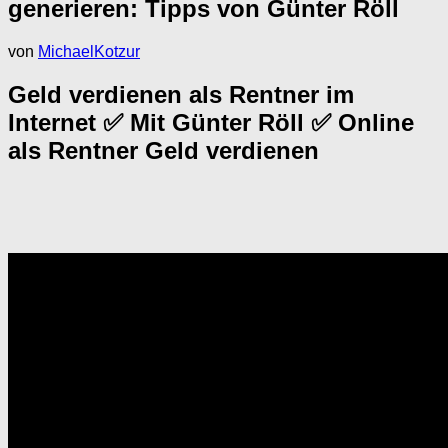
generieren: Tipps von Günter Röll
von
MichaelKotzur
Geld verdienen als Rentner im
Internet ✅ Mit Günter Röll ✅ Online
als Rentner Geld verdienen