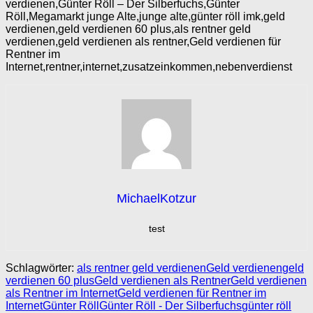
verdienen,Günter Röll – Der Silberfuchs,Günter
Röll,Megamarkt junge Alte,junge alte,günter röll imk,geld
verdienen,geld verdienen 60 plus,als rentner geld
verdienen,geld verdienen als rentner,Geld verdienen für
Rentner im
Internet,rentner,internet,zusatzeinkommen,nebenverdienst
MichaelKotzur
test
Schlagwörter:
als rentner geld verdienen
Geld verdienen
geld
verdienen 60 plus
Geld verdienen als Rentner
Geld verdienen
als Rentner im Internet
Geld verdienen für Rentner im
Internet
Günter Röll
Günter Röll - Der Silberfuchs
günter röll