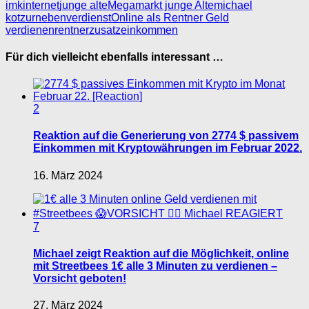
imk
internet
junge alte
Megamarkt junge Alte
michael
kotzur
nebenverdienst
Online als Rentner Geld
verdienen
rentner
zusatzeinkommen
Für dich vielleicht ebenfalls interessant …
2
Reaktion auf die Generierung von 2774 $ passivem
Einkommen mit Kryptowährungen im Februar 2022.
16. März 2024
7
Michael zeigt Reaktion auf die Möglichkeit, online
mit Streetbees 1€ alle 3 Minuten zu verdienen –
Vorsicht geboten!
27. März 2024