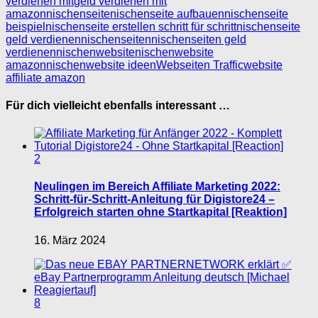
verdienen mit
geld verdienen mit
amazon
nischenseite
nischenseite aufbauen
nischenseite
beispiel
nischenseite erstellen schritt für schritt
nischenseite
geld verdienen
nischenseiten
nischenseiten geld
verdienen
nischenwebsite
nischenwebsite
amazon
nischenwebsite ideen
Webseiten Traffic
website
affiliate amazon
Für dich vielleicht ebenfalls interessant …
2
Neulingen im Bereich Affiliate Marketing 2022:
Schritt-für-Schritt-Anleitung für Digistore24 –
Erfolgreich starten ohne Startkapital [Reaktion]
16. März 2024
8