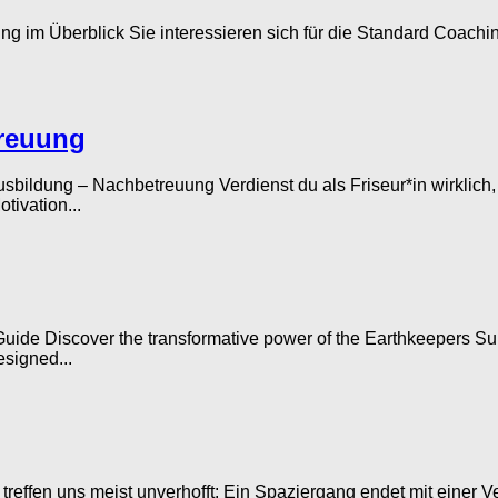
g im Überblick Sie interessieren sich für die Standard Coachin
treuung
Ausbildung – Nachbetreuung Verdienst du als Friseur*in wirklic
ivation...
de Discover the transformative power of the Earthkeepers Sum
esigned...
 treffen uns meist unverhofft: Ein Spaziergang endet mit einer V