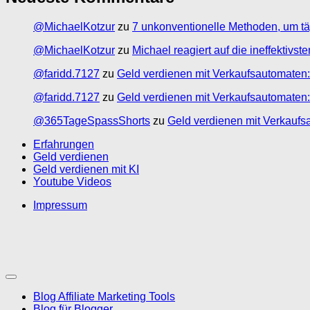
@MichaelKotzur
zu
7 unkonventionelle Methoden, um tä
@MichaelKotzur
zu
Michael reagiert auf die ineffektivs
@faridd.7127
zu
Geld verdienen mit Verkaufsautomaten:
@faridd.7127
zu
Geld verdienen mit Verkaufsautomaten:
@365TageSpassShorts
zu
Geld verdienen mit Verkaufs
Erfahrungen
Geld verdienen
Geld verdienen mit KI
Youtube Videos
Impressum
Blog Affiliate Marketing Tools
Blog für Blogger