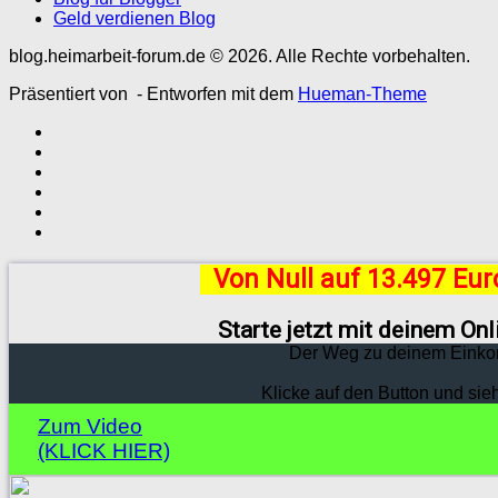
Geld verdienen Blog
blog.heimarbeit-forum.de © 2026. Alle Rechte vorbehalten.
Präsentiert von
- Entworfen mit dem
Hueman-Theme
Von Null auf 13.497 Eu
Starte jetzt mit deinem On
Der Weg zu deinem Einko
Klicke auf den Button und sie
Zum Video
(KLICK HIER)