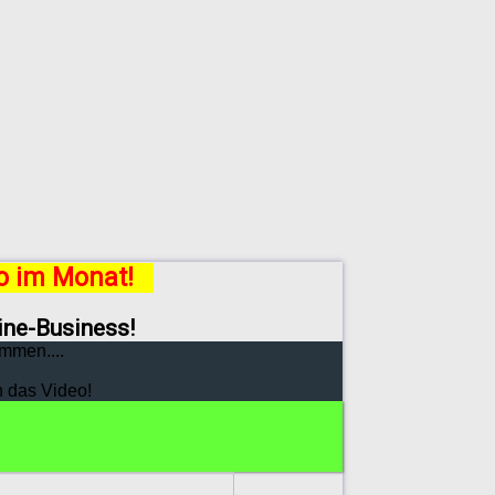
ro im Monat!
line-Business!
mmen....
h das Video!