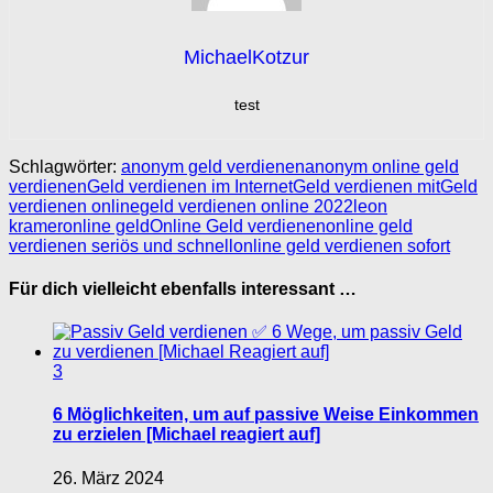
MichaelKotzur
test
Schlagwörter:
anonym geld verdienen
anonym online geld
verdienen
Geld verdienen im Internet
Geld verdienen mit
Geld
verdienen online
geld verdienen online 2022
leon
kramer
online geld
Online Geld verdienen
online geld
verdienen seriös und schnell
online geld verdienen sofort
Für dich vielleicht ebenfalls interessant …
3
6 Möglichkeiten, um auf passive Weise Einkommen
zu erzielen [Michael reagiert auf]
26. März 2024