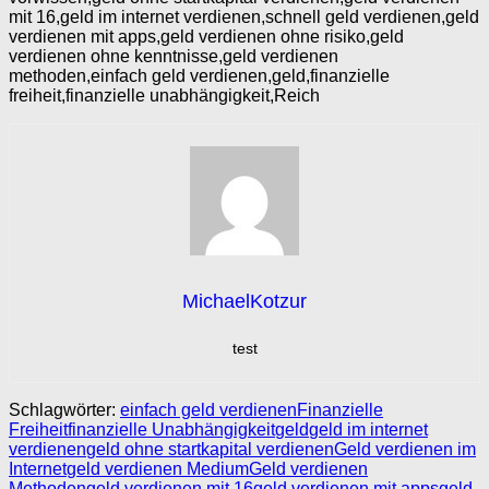
mit 16,geld im internet verdienen,schnell geld verdienen,geld
verdienen mit apps,geld verdienen ohne risiko,geld
verdienen ohne kenntnisse,geld verdienen
methoden,einfach geld verdienen,geld,finanzielle
freiheit,finanzielle unabhängigkeit,Reich
MichaelKotzur
test
Schlagwörter:
einfach geld verdienen
Finanzielle
Freiheit
finanzielle Unabhängigkeit
geld
geld im internet
verdienen
geld ohne startkapital verdienen
Geld verdienen im
Internet
geld verdienen Medium
Geld verdienen
Methoden
geld verdienen mit 16
geld verdienen mit apps
geld