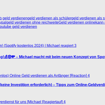
fb geld verdienen
geld verdienen als schüler
geld verdienen als s
ypal
geld verdienen ohne reichweite
Geld verdienen online
kann 
outube geld verdienen
3
g!💰🤑💸 – Michael macht mit beim neuen Konzept von Spoti
4
keine Investition erforderlich) – Tipps zum Online-Geldverd
4