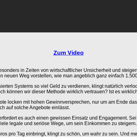
Zum Video
esonders in Zeiten von wirtschaftlicher Unsicherheit und stei
en neuen Weg vorstellen, wie man angeblich ganz einfach 1.500
rten Systems so viel Geld zu verdienen, klingt natürlich verloc
ch können wir dieser Methode wirklich vertrauen? Ist es wirklic
ngebote locken mit hohen Gewinnversprechen, nur um am Ende da
ch auf solche Angebote einlässt.
st erfordert es auch einen gewissen Einsatz und Engagement. S
 viele legale und seriöse Wege, um sein Einkommen zu steigern.
 pro Tag einbringt, klingt zu schön, um wahr zu sein. Und meis