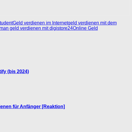
tudent
Geld verdienen im Internet
geld verdienen mit dem
man geld verdienen mit digistore24
Online Geld
fy (bis 2024)
ienen für Anfänger [Reaktion]