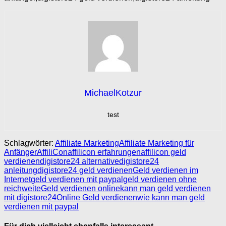
MichaelKotzur
test
Schlagwörter:
Affiliate Marketing
Affiliate Marketing für
Anfänger
AffiliCon
affilicon erfahrungen
affilicon geld
verdienen
digistore24 alternative
digistore24
anleitung
digistore24 geld verdienen
Geld verdienen im
Internet
geld verdienen mit paypal
geld verdienen ohne
reichweite
Geld verdienen online
kann man geld verdienen
mit digistore24
Online Geld verdienen
wie kann man geld
verdienen mit paypal