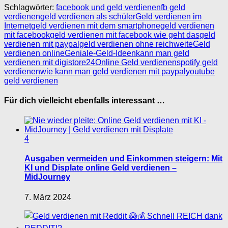
Schlagwörter:
facebook und geld verdienen
fb geld
verdienen
geld verdienen als schüler
Geld verdienen im
Internet
geld verdienen mit dem smartphone
geld verdienen
mit facebook
geld verdienen mit facebook wie geht das
geld
verdienen mit paypal
geld verdienen ohne reichweite
Geld
verdienen online
Geniale-Geld-Ideen
kann man geld
verdienen mit digistore24
Online Geld verdienen
spotify geld
verdienen
wie kann man geld verdienen mit paypal
youtube
geld verdienen
Für dich vielleicht ebenfalls interessant …
4
Ausgaben vermeiden und Einkommen steigern: Mit
KI und Displate online Geld verdienen –
MidJourney
7. März 2024