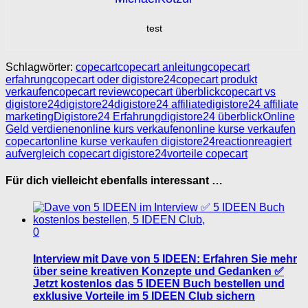
test
Schlagwörter:
copecart
copecart anleitung
copecart
erfahrung
copecart oder digistore24
copecart produkt
verkaufen
copecart review
copecart überblick
copecart vs
digistore24
digistore24
digistore24 affiliate
digistore24 affiliate
marketing
Digistore24 Erfahrung
digistore24 überblick
Online
Geld verdienen
online kurs verkaufen
online kurse verkaufen
copecart
online kurse verkaufen digistore24
reaction
reagiert
auf
vergleich copecart digistore24
vorteile copecart
Für dich vielleicht ebenfalls interessant …
0
Interview mit Dave von 5 IDEEN: Erfahren Sie mehr
über seine kreativen Konzepte und Gedanken ✅
Jetzt kostenlos das 5 IDEEN Buch bestellen und
exklusive Vorteile im 5 IDEEN Club sichern