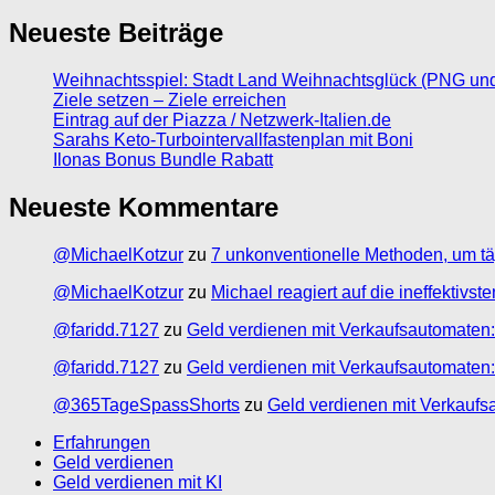
Neueste Beiträge
Weihnachtsspiel: Stadt Land Weihnachtsglück (PNG un
Ziele setzen – Ziele erreichen
Eintrag auf der Piazza / Netzwerk-Italien.de
Sarahs Keto-Turbointervallfastenplan mit Boni
Ilonas Bonus Bundle Rabatt
Neueste Kommentare
@MichaelKotzur
zu
7 unkonventionelle Methoden, um tä
@MichaelKotzur
zu
Michael reagiert auf die ineffektivs
@faridd.7127
zu
Geld verdienen mit Verkaufsautomaten:
@faridd.7127
zu
Geld verdienen mit Verkaufsautomaten:
@365TageSpassShorts
zu
Geld verdienen mit Verkaufs
Erfahrungen
Geld verdienen
Geld verdienen mit KI