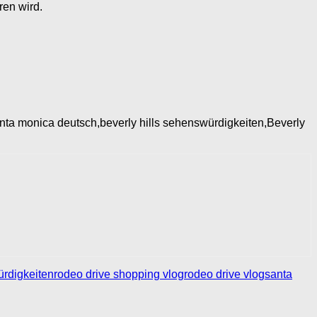
ren wird.
nta monica deutsch,beverly hills sehenswürdigkeiten,Beverly
ürdigkeiten
rodeo drive shopping vlog
rodeo drive vlog
santa