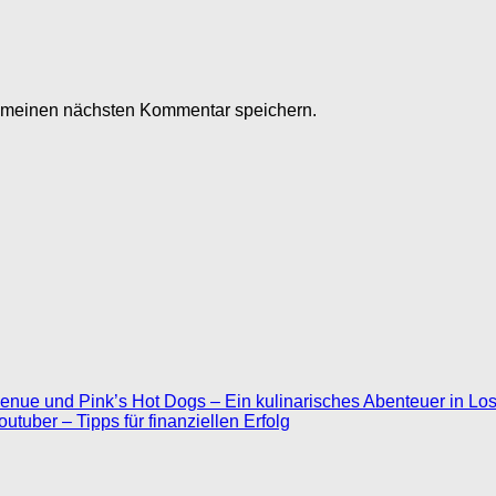
r meinen nächsten Kommentar speichern.
nue und Pink’s Hot Dogs – Ein kulinarisches Abenteuer in Lo
outuber – Tipps für finanziellen Erfolg