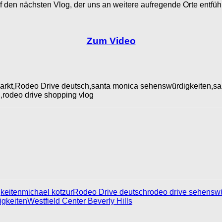
uf den nächsten Vlog, der uns an weitere aufregende Orte entfüh
Zum Video
Markt,Rodeo Drive deutsch,santa monica sehenswürdigkeiten,sa
n,rodeo drive shopping vlog
gkeiten
michael kotzur
Rodeo Drive deutsch
rodeo drive sehensw
igkeiten
Westfield Center Beverly Hills