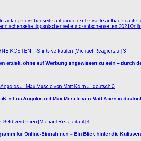
te anfänger
nischenseite aufbauen
nischenseite aufbauen anlei
fen
nischenseite tipps
nischenseite tricks
nischenseiten 2021
Onli
3
en erzielt, ohne auf Werbung angewiesen zu sein – durch de
0
 in Los Angeles mit Max Muscle von Matt Keirn in deutsc
4
amm für Online-Einnahmen – Ein Blick hinter die Kulissen 