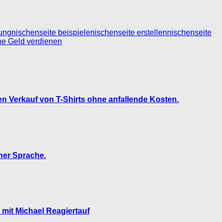
tung
nischenseite beispiele
nischenseite erstellen
nischenseite
ne Geld verdienen
n Verkauf von T-Shirts ohne anfallende Kosten.
her Sprache.
mit Michael Reagiertauf