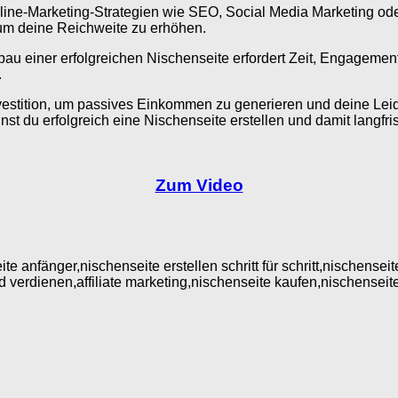
Online-Marketing-Strategien wie SEO, Social Media Marketing oder
um deine Reichweite zu erhöhen.
au einer erfolgreichen Nischenseite erfordert Zeit, Engagement 
.
vestition, um passives Einkommen zu generieren und deine Leide
t du erfolgreich eine Nischenseite erstellen und damit langfrist
Zum Video
e anfänger,nischenseite erstellen schritt für schritt,nischensei
d verdienen,affiliate marketing,nischenseite kaufen,nischensei