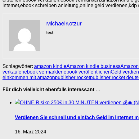
internet,ebook schreiben anleitung,online geld verdienen,kd
MichaelKotzur
test
Schlagwörter:
amazon kindle
Amazon kindle business
Amazon 
verkaufen
ebook vermarkten
ebook veröffentlichen
Geld verdien
einkommen mit amazon
publisher rocket
publisher rocket deut
Für dich vielleicht ebenfalls interessant …
Verdienen Sie schnell und einfach Geld im Internet m
16. März 2024