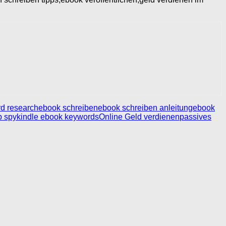
d research
ebook schreiben
ebook schreiben anleitung
ebook
p spy
kindle ebook keywords
Online Geld verdienen
passives