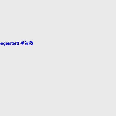
egeistert! 🌟🚀😱