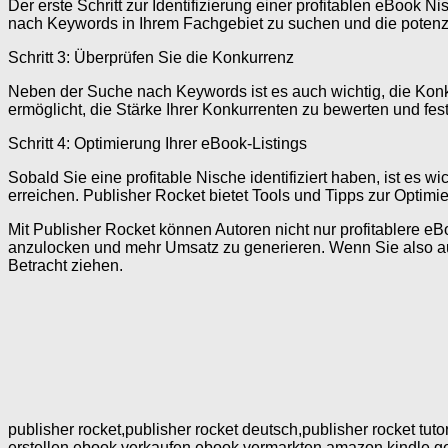
Der erste Schritt zur Identifizierung einer profitablen eBook
nach Keywords in Ihrem Fachgebiet zu suchen und die potenzi
Schritt 3: Überprüfen Sie die Konkurrenz
Neben der Suche nach Keywords ist es auch wichtig, die Konk
ermöglicht, die Stärke Ihrer Konkurrenten zu bewerten und festz
Schritt 4: Optimierung Ihrer eBook-Listings
Sobald Sie eine profitable Nische identifiziert haben, ist es 
erreichen. Publisher Rocket bietet Tools und Tipps zur Optimi
Mit Publisher Rocket können Autoren nicht nur profitablere e
anzulocken und mehr Umsatz zu generieren. Wenn Sie also auf 
Betracht ziehen.
publisher rocket,publisher rocket deutsch,publisher rocket t
erstellen,ebook verkaufen,ebook vermarkten,amazon kindle,g