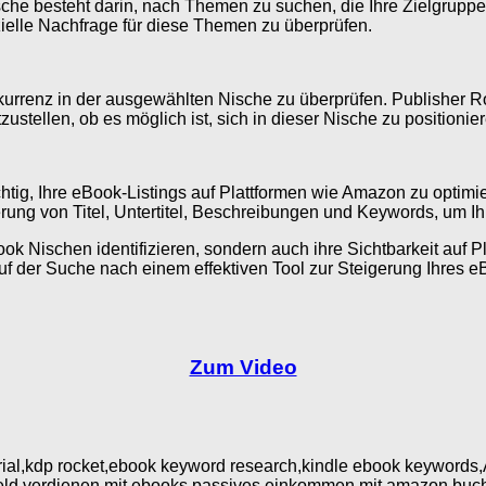
 Nische besteht darin, nach Themen zu suchen, die Ihre Zielgru
elle Nachfrage für diese Themen zu überprüfen.
urrenz in der ausgewählten Nische zu überprüfen. Publisher Ro
ustellen, ob es möglich ist, sich in dieser Nische zu positionie
wichtig, Ihre eBook-Listings auf Plattformen wie Amazon zu opti
erung von Titel, Untertitel, Beschreibungen und Keywords, um Ih
Book Nischen identifizieren, sondern auch ihre Sichtbarkeit au
der Suche nach einem effektiven Tool zur Steigerung Ihres eBook
Zum Video
utorial,kdp rocket,ebook keyword research,kindle ebook keywor
eld verdienen mit ebooks,passives einkommen mit amazon,buch 