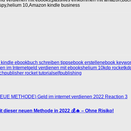
p spy,helium 10,Amazon kindle business
kindle ebook
buch schreiben tipps
ebook erstellen
ebook keywor
en im Internet
geld verdienen mit ebooks
helium 10
kdp rocket
kd
sch
publisher rocket tutorial
selfpublishing
3
it dieser neuen Methode in 2022 💰🔥 – Ohne Risiko!