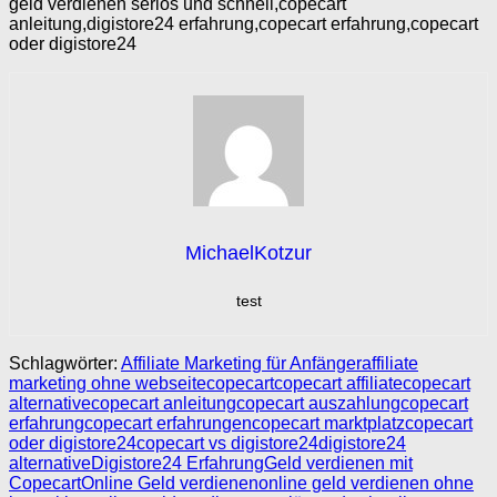
geld verdienen seriös und schnell,copecart
anleitung,digistore24 erfahrung,copecart erfahrung,copecart
oder digistore24
MichaelKotzur
test
Schlagwörter:
Affiliate Marketing für Anfänger
affiliate
marketing ohne webseite
copecart
copecart affiliate
copecart
alternative
copecart anleitung
copecart auszahlung
copecart
erfahrung
copecart erfahrungen
copecart marktplatz
copecart
oder digistore24
copecart vs digistore24
digistore24
alternative
Digistore24 Erfahrung
Geld verdienen mit
Copecart
Online Geld verdienen
online geld verdienen ohne