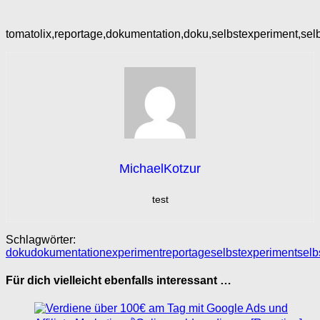
tomatolix,reportage,dokumentation,doku,selbstexperiment,selb
MichaelKotzur
test
Schlagwörter:
doku
dokumentation
experiment
reportage
selbstexperiment
selb
Für dich vielleicht ebenfalls interessant …