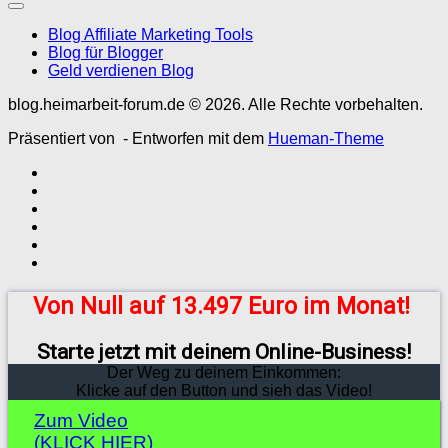
Blog Affiliate Marketing Tools
Blog für Blogger
Geld verdienen Blog
blog.heimarbeit-forum.de © 2026. Alle Rechte vorbehalten.
Präsentiert von
- Entworfen mit dem
Hueman-Theme
Von Null auf 13.497 Euro im Monat!
Starte jetzt mit deinem Online-Business!
Der Weg zu deinem Einkommen:
Klicke auf den Button und sieh das Video!
Zum Video
(KLICK HIER)