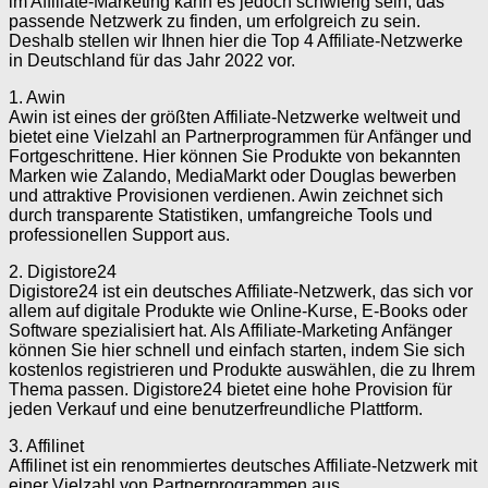
im Affiliate-Marketing kann es jedoch schwierig sein, das
passende Netzwerk zu finden, um erfolgreich zu sein.
Deshalb stellen wir Ihnen hier die Top 4 Affiliate-Netzwerke
in Deutschland für das Jahr 2022 vor.
1. Awin
Awin ist eines der größten Affiliate-Netzwerke weltweit und
bietet eine Vielzahl an Partnerprogrammen für Anfänger und
Fortgeschrittene. Hier können Sie Produkte von bekannten
Marken wie Zalando, MediaMarkt oder Douglas bewerben
und attraktive Provisionen verdienen. Awin zeichnet sich
durch transparente Statistiken, umfangreiche Tools und
professionellen Support aus.
2. Digistore24
Digistore24 ist ein deutsches Affiliate-Netzwerk, das sich vor
allem auf digitale Produkte wie Online-Kurse, E-Books oder
Software spezialisiert hat. Als Affiliate-Marketing Anfänger
können Sie hier schnell und einfach starten, indem Sie sich
kostenlos registrieren und Produkte auswählen, die zu Ihrem
Thema passen. Digistore24 bietet eine hohe Provision für
jeden Verkauf und eine benutzerfreundliche Plattform.
3. Affilinet
Affilinet ist ein renommiertes deutsches Affiliate-Netzwerk mit
einer Vielzahl von Partnerprogrammen aus