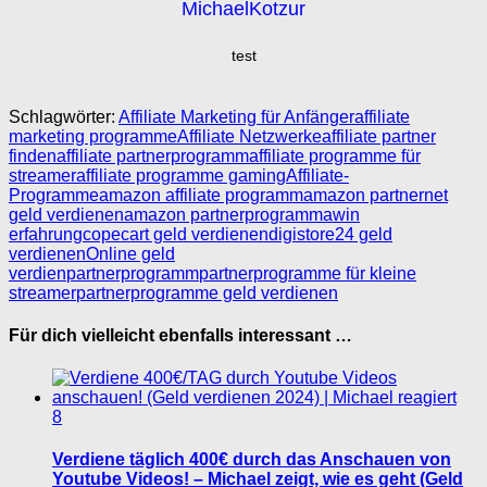
MichaelKotzur
test
Schlagwörter:
Affiliate Marketing für Anfänger
affiliate
marketing programme
Affiliate Netzwerke
affiliate partner
finden
affiliate partnerprogramm
affiliate programme für
streamer
affiliate programme gaming
Affiliate-
Programme
amazon affiliate programm
amazon partnernet
geld verdienen
amazon partnerprogramm
awin
erfahrung
copecart geld verdienen
digistore24 geld
verdienen
Online geld
verdien
partnerprogramm
partnerprogramme für kleine
streamer
partnerprogramme geld verdienen
Für dich vielleicht ebenfalls interessant …
8
Verdiene täglich 400€ durch das Anschauen von
Youtube Videos! – Michael zeigt, wie es geht (Geld