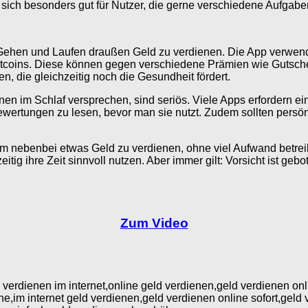
 sich besonders gut für Nutzer, die gerne verschiedene Aufgabe
s Gehen und Laufen draußen Geld zu verdienen. Die App verwend
atcoins. Diese können gegen verschiedene Prämien wie Gutsche
n, die gleichzeitig noch die Gesundheit fördert.
ienen im Schlaf versprechen, sind seriös. Viele Apps erfordern
d Bewertungen zu lesen, bevor man sie nutzt. Zudem sollten pe
um nebenbei etwas Geld zu verdienen, ohne viel Aufwand betre
tig ihre Zeit sinnvoll nutzen. Aber immer gilt: Vorsicht ist geb
Zum Video
d verdienen im internet,online geld verdienen,geld verdienen o
ne,im internet geld verdienen,geld verdienen online sofort,geld 