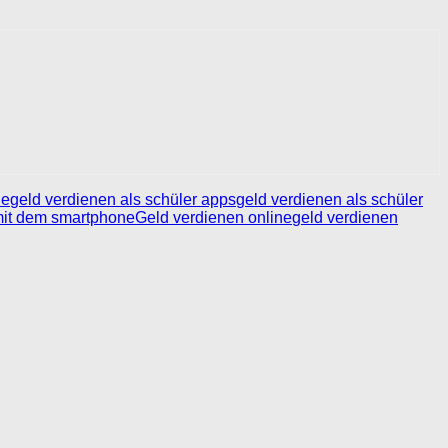
ne
geld verdienen als schüler apps
geld verdienen als schüler
mit dem smartphone
Geld verdienen online
geld verdienen