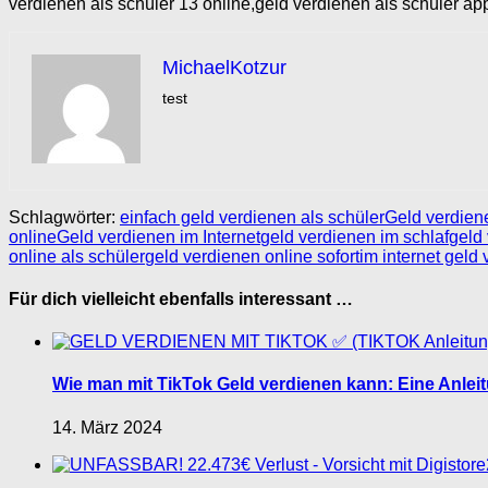
verdienen als schüler 13 online,geld verdienen als schüler ap
MichaelKotzur
test
Schlagwörter:
einfach geld verdienen als schüler
Geld verdien
online
Geld verdienen im Internet
geld verdienen im schlaf
geld
online als schüler
geld verdienen online sofort
im internet geld
Für dich vielleicht ebenfalls interessant …
Wie man mit TikTok Geld verdienen kann: Eine Anlei
14. März 2024