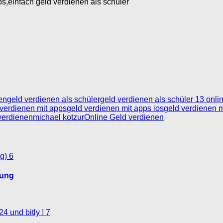
ps,einfach geld verdienen als schüler
en
geld verdienen als schüler
geld verdienen als schüler 13 onli
 verdienen mit apps
geld verdienen mit apps ios
geld verdienen 
 verdienen
michael kotzur
Online Geld verdienen
6
tung
7