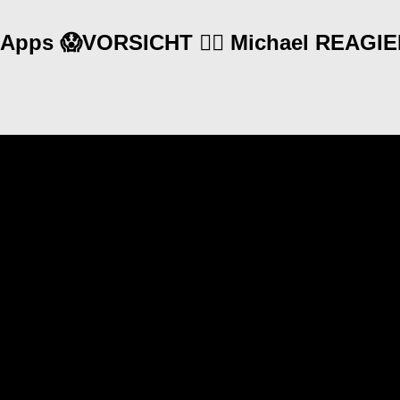
3 Apps 😱VORSICHT 🤦‍♂️ Michael REAGI