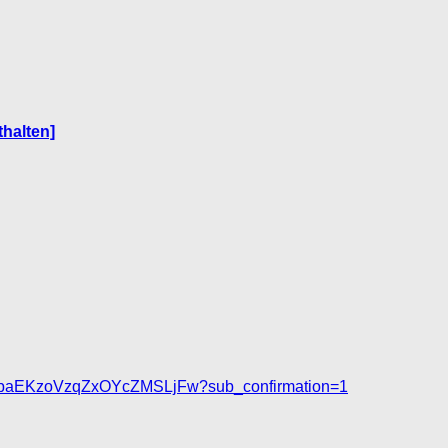
thalten]
C9baEKzoVzqZxOYcZMSLjFw?sub_confirmation=1