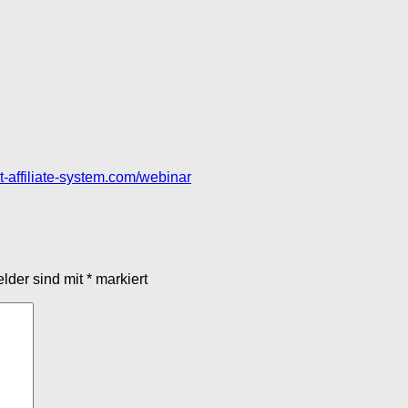
set-affiliate-system.com/webinar
elder sind mit
*
markiert