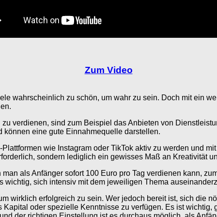
Zum Video
viele wahrscheinlich zu schön, um wahr zu sein. Doch mit ein we
nen.
g zu verdienen, sind zum Beispiel das Anbieten von Dienstleist
nd können eine gute Einnahmequelle darstellen.
ia-Plattformen wie Instagram oder TikTok aktiv zu werden und mi
rforderlich, sondern lediglich ein gewisses Maß an Kreativität
en man als Anfänger sofort 100 Euro pro Tag verdienen kann, z
 es wichtig, sich intensiv mit dem jeweiligen Thema auseinander
m wirklich erfolgreich zu sein. Wer jedoch bereit ist, sich die 
Kapital oder spezielle Kenntnisse zu verfügen. Es ist wichtig, 
 und der richtigen Einstellung ist es durchaus möglich, als Anfä