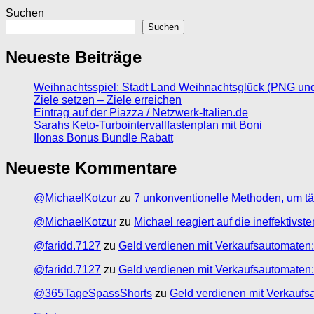
Suchen
Suchen
Neueste Beiträge
Weihnachtsspiel: Stadt Land Weihnachtsglück (PNG un
Ziele setzen – Ziele erreichen
Eintrag auf der Piazza / Netzwerk-Italien.de
Sarahs Keto-Turbointervallfastenplan mit Boni
Ilonas Bonus Bundle Rabatt
Neueste Kommentare
@MichaelKotzur
zu
7 unkonventionelle Methoden, um tä
@MichaelKotzur
zu
Michael reagiert auf die ineffektivs
@faridd.7127
zu
Geld verdienen mit Verkaufsautomaten:
@faridd.7127
zu
Geld verdienen mit Verkaufsautomaten:
@365TageSpassShorts
zu
Geld verdienen mit Verkaufs