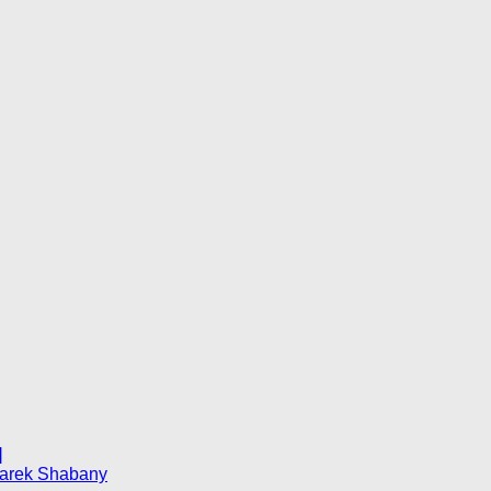
]
Darek Shabany