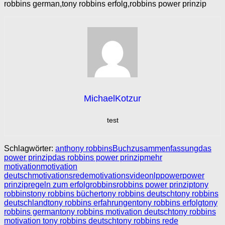
robbins german,tony robbins erfolg,robbins power prinzip
MichaelKotzur
test
Schlagwörter:
anthony robbins
Buchzusammenfassung
das
power prinzip
das robbins power prinzip
mehr
motivation
motivation
deutsch
motivationsrede
motivationsvideo
nlp
power
power
prinzip
regeln zum erfolg
robbins
robbins power prinzip
tony
robbins
tony robbins bücher
tony robbins deutsch
tony robbins
deutschland
tony robbins erfahrungen
tony robbins erfolg
tony
robbins german
tony robbins motivation deutsch
tony robbins
motivation tony robbins deutsch
tony robbins rede