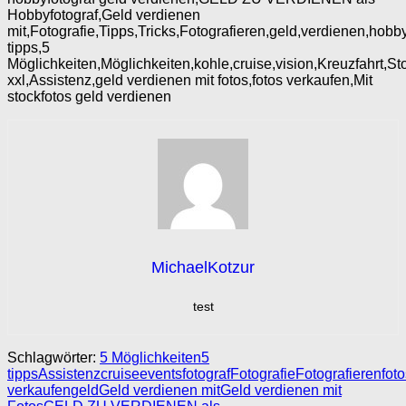
Hobbyfotograf,Geld verdienen
mit,Fotografie,Tipps,Tricks,Fotografieren,geld,verdienen,hobby
tipps,5
Möglichkeiten,Möglichkeiten,kohle,cruise,vision,Kreuzfahrt,St
xxl,Assistenz,geld verdienen mit fotos,fotos verkaufen,Mit
stockfotos geld verdienen
MichaelKotzur
test
Schlagwörter:
5 Möglichkeiten
5
tipps
Assistenz
cruise
events
fotograf
Fotografie
Fotografieren
fot
verkaufen
geld
Geld verdienen mit
Geld verdienen mit