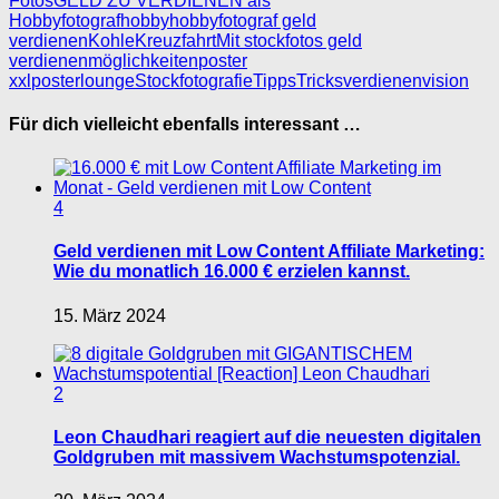
Fotos
GELD ZU VERDIENEN als
Hobbyfotograf
hobby
hobbyfotograf geld
verdienen
Kohle
Kreuzfahrt
Mit stockfotos geld
verdienen
möglichkeiten
poster
xxl
posterlounge
Stockfotografie
Tipps
Tricks
verdienen
vision
Für dich vielleicht ebenfalls interessant …
4
Geld verdienen mit Low Content Affiliate Marketing:
Wie du monatlich 16.000 € erzielen kannst.
15. März 2024
2
Leon Chaudhari reagiert auf die neuesten digitalen
Goldgruben mit massivem Wachstumspotenzial.