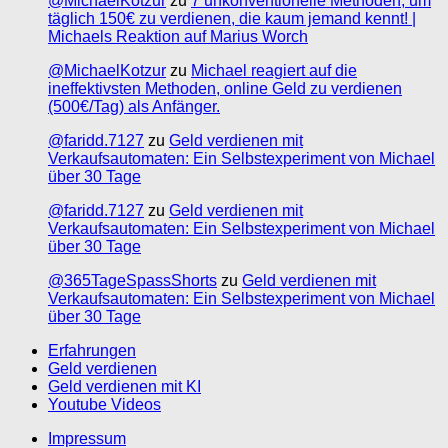
@MichaelKotzur
zu
7 unkonventionelle Methoden, um
täglich 150€ zu verdienen, die kaum jemand kennt! |
Michaels Reaktion auf Marius Worch
@MichaelKotzur
zu
Michael reagiert auf die
ineffektivsten Methoden, online Geld zu verdienen
(500€/Tag) als Anfänger.
@faridd.7127
zu
Geld verdienen mit
Verkaufsautomaten: Ein Selbstexperiment von Michael
über 30 Tage
@faridd.7127
zu
Geld verdienen mit
Verkaufsautomaten: Ein Selbstexperiment von Michael
über 30 Tage
@365TageSpassShorts
zu
Geld verdienen mit
Verkaufsautomaten: Ein Selbstexperiment von Michael
über 30 Tage
Erfahrungen
Geld verdienen
Geld verdienen mit KI
Youtube Videos
Impressum