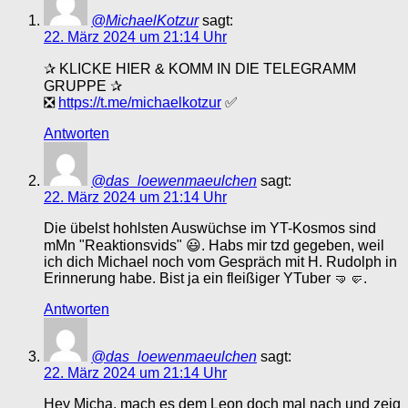
@MichaelKotzur
sagt:
22. März 2024 um 21:14 Uhr
✰ KLICKE HIER & KOMM IN DIE TELEGRAMM
GRUPPE ✰
❎
https://t.me/michaelkotzur
✅
Antworten
@das_loewenmaeulchen
sagt:
22. März 2024 um 21:14 Uhr
Die übelst hohlsten Auswüchse im YT-Kosmos sind
mMn "Reaktionsvids" 😃. Habs mir tzd gegeben, weil
ich dich Michael noch vom Gespräch mit H. Rudolph in
Erinnerung habe. Bist ja ein fleißiger YTuber 🤜🤛.
Antworten
@das_loewenmaeulchen
sagt:
22. März 2024 um 21:14 Uhr
Hey Micha, mach es dem Leon doch mal nach und zeig