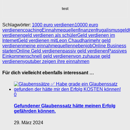
test
Schlagwörter:
1000 euro verdienen
10000 euro
verdienen
coaching
Einnahmequellen
finanzen
frugalismus
geld
verdienen
geld verdienen als schüler
Geld verdienen im
Internet
Geld verdienen mit
Leon Chaudhari
mehr geld
verdienen
meine einnahmequellen
nebenjob
Online Business
starten
Online Geld verdienen
passiv geld verdienen
Passives
Einkommen
schnell geld verdienen
von zuhause geld
verdienen
youtuber zeigen ihre einnahmen
Für dich vielleicht ebenfalls interessant …
0
Gefundener Glaubenssatz hätte meinen Erfolg
gefährden können.
29. März 2024