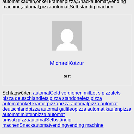
automat kaufen,onkel kramer,pizza,Snackautomat,vending
machine,automat,pizzaautomat,Selbständig machen
MichaelKotzur
test
Schlagwörter:
automat
Geld verdienen mit
Let´s pizza
lets
pizza deutschland
lets pizza standorte
letz pizza
automat
onkel kramer
pizza
pizza automat
pizza automat
deutschland
pizza automat gallileo
pizza automat kaufen
pizza
automat mieten
pizza automat
umsatz
pizzaautomat
Selbständig
machen
Snackautomat
vending
vending machine