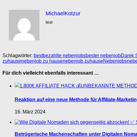
MichaelKotzur
test
Schlagwörter:
bestbezahlte nebenjobs
bester nebenjob
Darek 
zuhause
nebenjob zu hause
nebenjob zuhause
Nebenjobs
nebe
Für dich vielleicht ebenfalls interessant …
Reaktion auf eine neue Methode für Affiliate-Market
16. März 2024
Betrügerische Machenschaften unter Digitalen Nomade