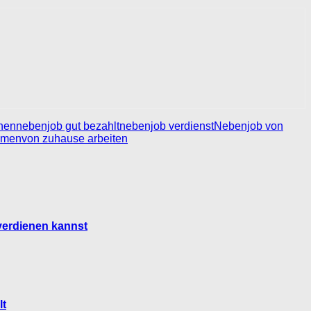
nen
nebenjob gut bezahlt
nebenjob verdienst
Nebenjob von
mmen
von zuhause arbeiten
 verdienen kannst
lt