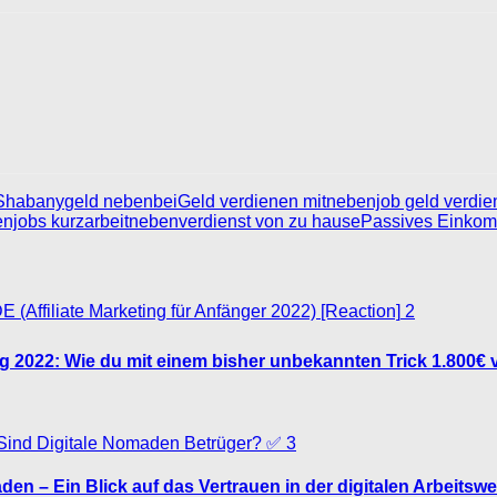
Shabany
geld nebenbei
Geld verdienen mit
nebenjob geld verdie
njobs kurzarbeit
nebenverdienst von zu hause
Passives Einko
2
ing 2022: Wie du mit einem bisher unbekannten Trick 1.800€
3
n – Ein Blick auf das Vertrauen in der digitalen Arbeitswe