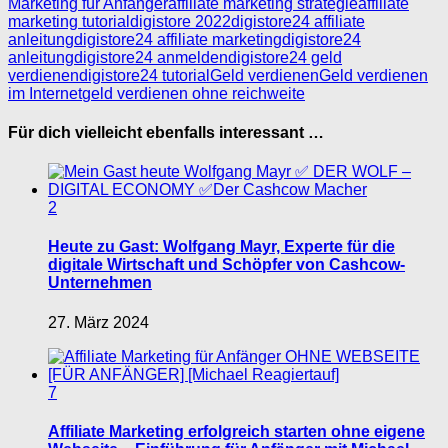
Marketing für Anfänger
affiliate marketing strategie
affiliate
marketing tutorial
digistore 2022
digistore24 affiliate
anleitung
digistore24 affiliate marketing
digistore24
anleitung
digistore24 anmelden
digistore24 geld
verdienen
digistore24 tutorial
Geld verdienen
Geld verdienen
im Internet
geld verdienen ohne reichweite
Für dich vielleicht ebenfalls interessant …
2
Heute zu Gast: Wolfgang Mayr, Experte für die
digitale Wirtschaft und Schöpfer von Cashcow-
Unternehmen
27. März 2024
7
Affiliate Marketing erfolgreich starten ohne eigene