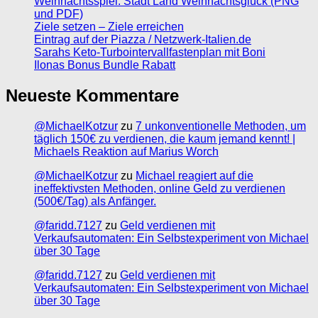
Weihnachtsspiel: Stadt Land Weihnachtsglück (PNG
und PDF)
Ziele setzen – Ziele erreichen
Eintrag auf der Piazza / Netzwerk-Italien.de
Sarahs Keto-Turbointervallfastenplan mit Boni
Ilonas Bonus Bundle Rabatt
Neueste Kommentare
@MichaelKotzur
zu
7 unkonventionelle Methoden, um
täglich 150€ zu verdienen, die kaum jemand kennt! |
Michaels Reaktion auf Marius Worch
@MichaelKotzur
zu
Michael reagiert auf die
ineffektivsten Methoden, online Geld zu verdienen
(500€/Tag) als Anfänger.
@faridd.7127
zu
Geld verdienen mit
Verkaufsautomaten: Ein Selbstexperiment von Michael
über 30 Tage
@faridd.7127
zu
Geld verdienen mit
Verkaufsautomaten: Ein Selbstexperiment von Michael
über 30 Tage